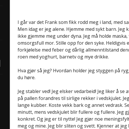
I går var det Frank som fikk rodd meg i land, med sa
Men idag er jeg alene. Hjemme med sykt barn. Jeg ka
ikke gjemme meg under dyna. Jeg må holde maska, 
omsorgsfull mor. Stille opp for den syke. Heldigvis e
forkjølelse med feber og dårlig allmenntilstand de
roen med yoghurt, barnetv og mye drikke.
Hva gjør så jeg? Hvordan holder jeg styggen på rygg
du høre.
Jeg stabler ved! Jeg elsker vedarbeid! Jeg liker å s
på pallen forandres til sirlige rekker i vedskjulet. Je
lange kubber. Koste vekk bark og annet vedrask. S
minutt, mens vedskjulet blir fullere og fullere. Jeg 
konkret. Og jeg er til nytte! Jeg gjør noe meningsfyl
meg og mine. Jeg blir sliten og svett. Kjenner at je