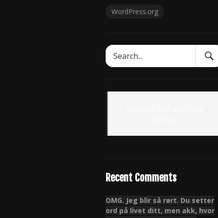
WordPress.org
Sear
Search
Subm
for:
Face your fear, don`t stop
fighting!
Recent Comments
OMG. Jeg blir så rørt. Du setter
ord på livet ditt, men akk, hvor