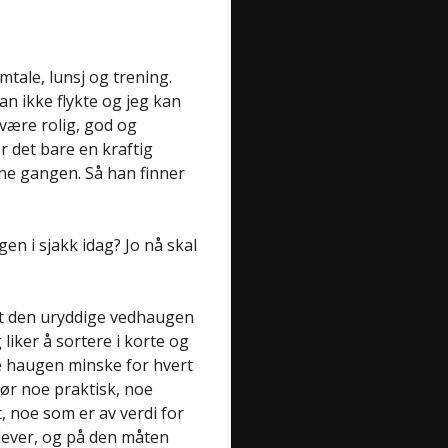
mtale, lunsj og trening.
n ikke flykte og jeg kan
være rolig, god og
r det bare en kraftig
nne gangen. Så han finner
en i sjakk idag? Jo nå skal
e at den uryddige vedhaugen
g liker å sortere i korte og
e haugen minske for hvert
gjør noe praktisk, noe
t, noe som er av verdi for
g lever, og på den måten