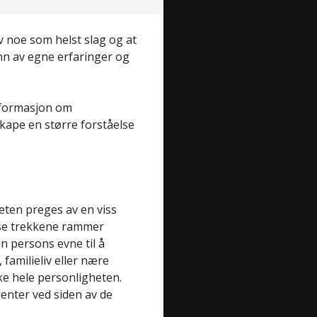
av noe som helst slag og at
nn av egne erfaringer og
informasjon om
skape en større forståelse
eten preges av en viss
se trekkene rammer
en persons evne til å
 familieliv eller nære
ke hele personligheten.
nter ved siden av de