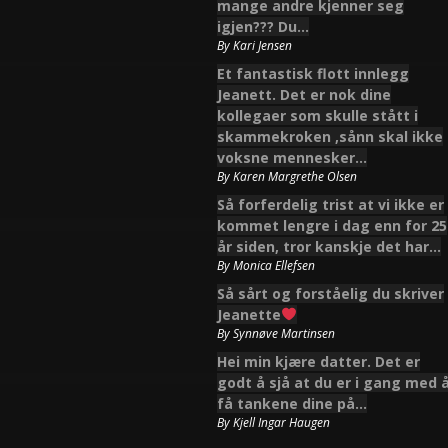
mange andre kjenner seg
igjen??? Du…
By
Kari Jensen
Et fantastisk flott innlegg
Jeanett. Det er nok dine
kollegaer som skulle stått i
skammekroken ,sånn skal ikke
voksne mennesker…
By
Karen Margrethe Olsen
Så forferdelig trist at vi ikke er
kommet lengre i dag enn for 25
år siden, tror kanskje det har…
By
Monica Ellefsen
Så sårt og forståelig du skriver
Jeanette
By
Synnøve Martinsen
Hei min kjære datter. Det er
godt å sjå at du er i gang med 
få tankene dine på…
By
Kjell Ingar Haugen