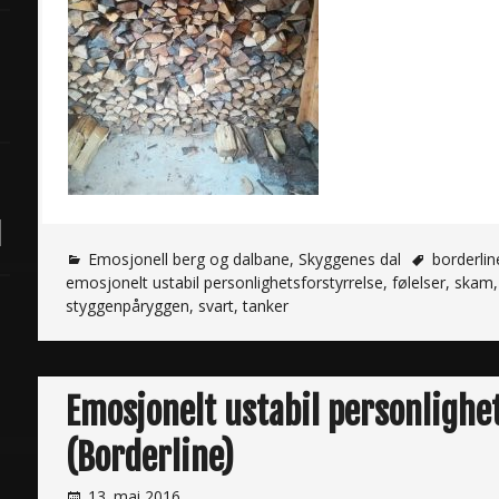
Emosjonell berg og dalbane
,
Skyggenes dal
borderlin
emosjonelt ustabil personlighetsforstyrrelse
,
følelser
,
skam
styggenpåryggen
,
svart
,
tanker
Emosjonelt ustabil personlighe
(Borderline)
13. mai 2016