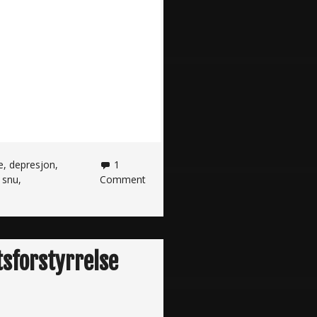
e
,
depresjon
,
1
,
snu
,
Comment
tsforstyrrelse