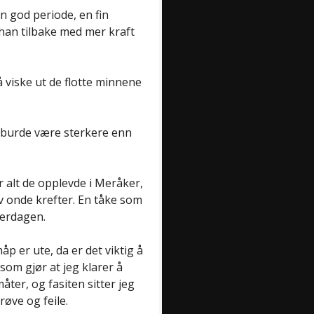
n god periode, en fin
 han tilbake med mer kraft
 viske ut de flotte minnene
eg burde være sterkere enn
 alt de opplevde i Meråker,
 av onde krefter. En tåke som
verdagen.
p er ute, da er det viktig å
som gjør at jeg klarer å
ter, og fasiten sitter jeg
øve og feile.