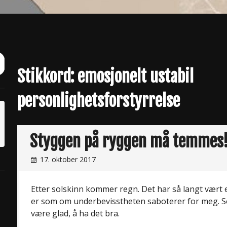
ch
it
Stikkord:
emosjonelt ustabil
personlighetsforstyrrelse
Styggen på ryggen må temmes
17. oktober 2017
Etter solskinn kommer regn. Det har så langt vært 
er som om underbevisstheten saboterer for meg. Som
være glad, å ha det bra.