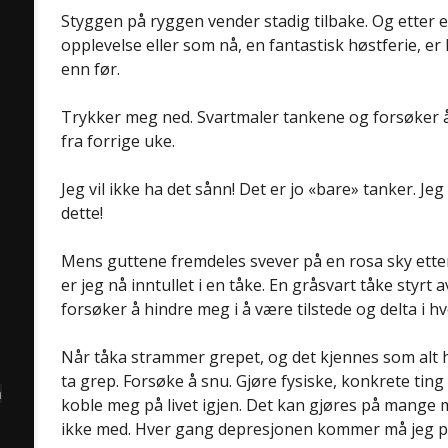
Styggen på ryggen vender stadig tilbake. Og etter e
opplevelse eller som nå, en fantastisk høstferie, er
enn før.
Trykker meg ned. Svartmaler tankene og forsøker å
fra forrige uke.
Jeg vil ikke ha det sånn! Det er jo «bare» tanker. J
dette!
Mens guttene fremdeles svever på en rosa sky etter
er jeg nå inntullet i en tåke. En gråsvart tåke styrt
forsøker å hindre meg i å være tilstede og delta i h
Når tåka strammer grepet, og det kjennes som alt hå
ta grep. Forsøke å snu. Gjøre fysiske, konkrete ting 
å
koble meg på livet igjen. Det kan gjøres på mange må
ikke med. Hver gang depresjonen kommer må jeg pr