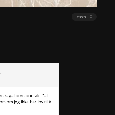
Search...
!
en regel uten unntak. Det
 om jeg ikke har lov til å