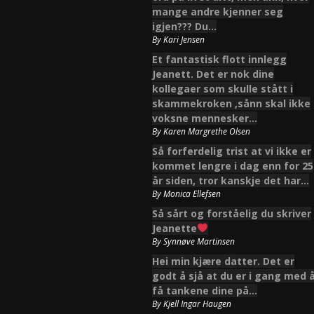
mange andre kjenner seg
igjen??? Du…
By
Kari Jensen
Et fantastisk flott innlegg
Jeanett. Det er nok dine
kollegaer som skulle stått i
skammekroken ,sånn skal ikke
voksne mennesker…
By
Karen Margrethe Olsen
Så forferdelig trist at vi ikke er
kommet lengre i dag enn for 25
år siden, tror kanskje det har…
By
Monica Ellefsen
Så sårt og forståelig du skriver
Jeanette
By
Synnøve Martinsen
Hei min kjære datter. Det er
godt å sjå at du er i gang med 
få tankene dine på…
By
Kjell Ingar Haugen