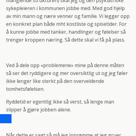
manglende strukturen) skal jeg og den psykiatriske
sykepleieren i kommunen jobbe med. Med god hjelp
av min mann og nære venner og familie. Vi legger opp
en konkret plan både mht kostliste og spisetider. For
å kunne jobbe med tanker, handlinger og følelser så
trenger kroppen næring. Så dette skal vi få på plass.
Ved å dele opp «problemene» mine på denne måten
så ser det ryddigere og mer oversiktlig ut og jeg føler
ikke lenger like sterkt på den overveldende
tomhetsfølelsen.
Ryddetid er egentlig ikke så verst, så lenge man
slipper å gjøre jobben alene.
Når dette er sagt så må jeg innrømme at jeg gruer