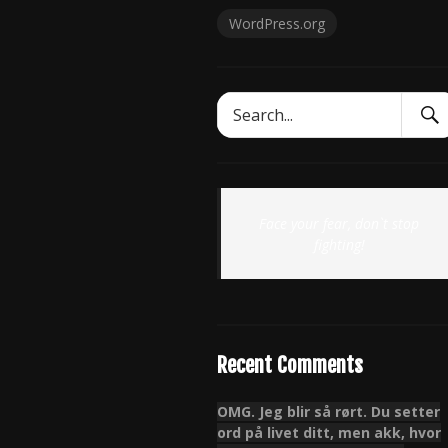
WordPress.org
Sear
Search
Subm
for:
Face your fear, don`t stop
fighting!
Recent Comments
OMG. Jeg blir så rørt. Du setter
ord på livet ditt, men akk, hvor