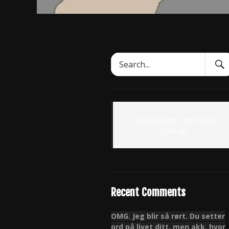
Sear
Search
Subm
for:
Face your fear, don`t stop
fighting!
Recent Comments
OMG. Jeg blir så rørt. Du setter
ord på livet ditt, men akk, hvor