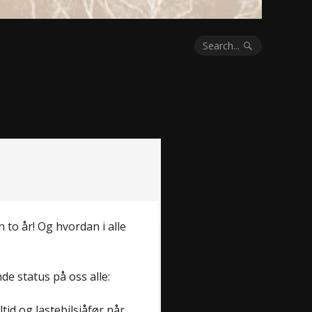
Search...
 to år! Og hvordan i alle
e status på oss alle:
tid og lastebilsjåfør når