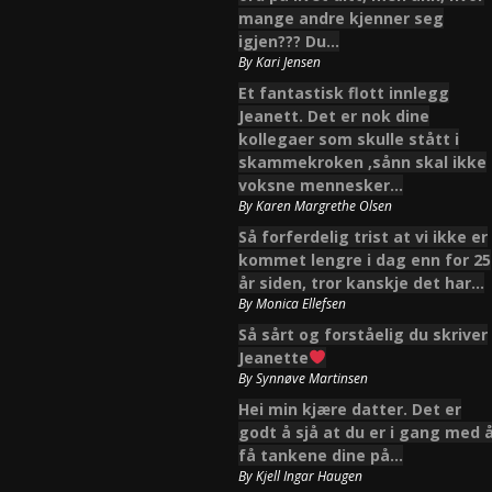
mange andre kjenner seg
igjen??? Du…
By
Kari Jensen
Et fantastisk flott innlegg
Jeanett. Det er nok dine
kollegaer som skulle stått i
skammekroken ,sånn skal ikke
voksne mennesker…
By
Karen Margrethe Olsen
Så forferdelig trist at vi ikke er
kommet lengre i dag enn for 25
år siden, tror kanskje det har…
By
Monica Ellefsen
Så sårt og forståelig du skriver
Jeanette
By
Synnøve Martinsen
Hei min kjære datter. Det er
godt å sjå at du er i gang med 
få tankene dine på…
By
Kjell Ingar Haugen