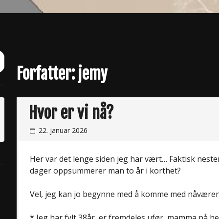
ch
it
Forfatter:
jemy
Hvor er vi nå?
22. januar 2026
Her var det lenge siden jeg har vært… Faktisk nesten
dager oppsummerer man to år i korthet?
Vel, jeg kan jo begynne med å komme med nåværend
* Jeg har fylt 38år, er fremdeles ufør, mamma på hel