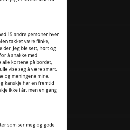
 med 15 andre personer hver
 Men takket være flinke,
 der. Jeg ble sett, hørt og
 for å snakke med
 alle kortene på bordet,
kulle vise seg å være smart.
ene og meningene mine,
eg kanskje har en fremtid
kje ikke i år, men en gang
kter som ser meg og gode