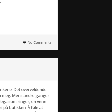
.
No Comments
ankene. Det overveldende
m meg. Mens andre ganger
lega som ringer, en venn
i på butikken. Å føle at