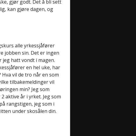
, gjør godt. Det å bli sett
ig, kan gjøre dagen, og
skurs alle yrkessjåfører
øre jobben sin. Det er ingen
r jeg hatt vondt i magen.
essjåfører en hel uke, har
Hva vil de tro når en som
lke tilbakemeldinger vil
kjøringen min? Jeg som
 2 aktive år i yrket. Jeg som
på rangstigen, jeg som i
ritten under skosålen din.