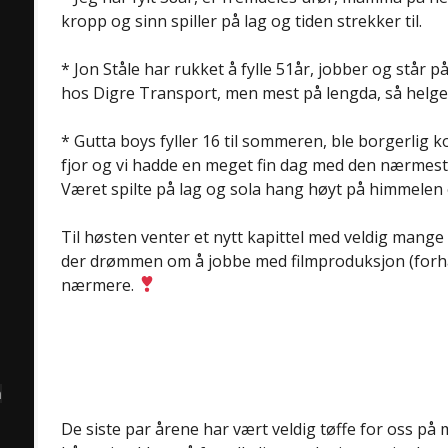
kropp og sinn spiller på lag og tiden strekker til.
* Jon Ståle har rukket å fylle 51år, jobber og står på 
hos Digre Transport, men mest på lengda, så helgene
* Gutta boys fyller 16 til sommeren, ble borgerlig 
fjor og vi hadde en meget fin dag med den nærmest
Været spilte på lag og sola hang høyt på himmele
Til høsten venter et nytt kapittel med veldig mang
der drømmen om å jobbe med filmproduksjon (forhåpe
nærmere.
å
De siste par årene har vært veldig tøffe for oss p