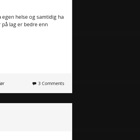
på egen helse og samtidig ha
er på lag er bedre enn
før
3 Comments