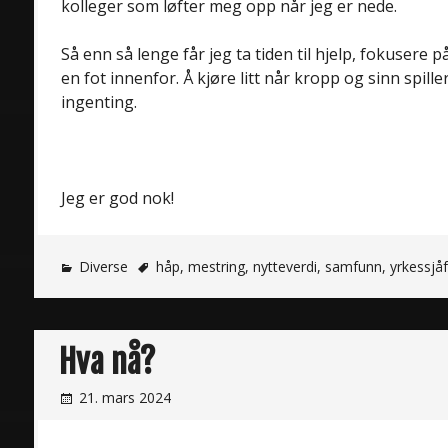
kolleger som løfter meg opp når jeg er nede.
Så enn så lenge får jeg ta tiden til hjelp, fokusere 
en fot innenfor. Å kjøre litt når kropp og sinn spill
ingenting.
Jeg er god nok!
Diverse
håp
,
mestring
,
nytteverdi
,
samfunn
,
yrkessjå
Hva nå?
21. mars 2024