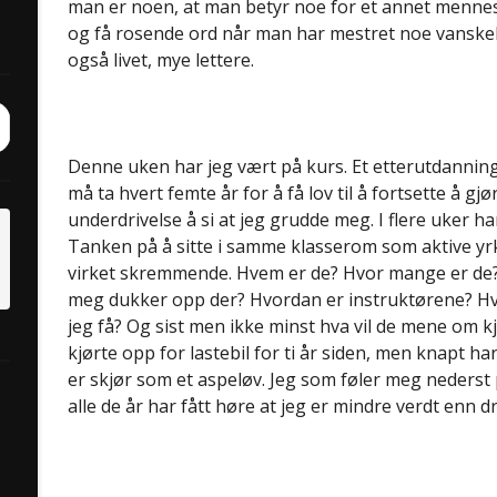
man er noen, at man betyr noe for et annet menneske
og få rosende ord når man har mestret noe vanskel
også livet, mye lettere.
ch
it
Denne uken har jeg vært på kurs. Et etterutdanning
må ta hvert femte år for å få lov til å fortsette å gj
underdrivelse å si at jeg grudde meg. I flere uker ha
Tanken på å sitte i samme klasserom som aktive yrk
virket skremmende. Hvem er de? Hvor mange er de? 
meg dukker opp der? Hvordan er instruktørene? Hvi
jeg få? Og sist men ikke minst hva vil de mene om 
kjørte opp for lastebil for ti år siden, men knapt har
er skjør som et aspeløv. Jeg som føler meg nederst 
alle de år har fått høre at jeg er mindre verdt enn d