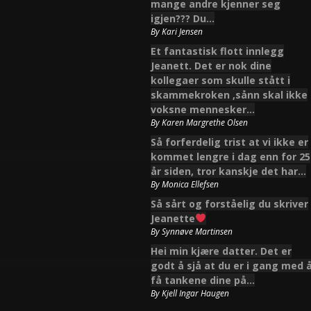
mange andre kjenner seg
igjen??? Du…
By
Kari Jensen
Et fantastisk flott innlegg
Jeanett. Det er nok dine
kollegaer som skulle stått i
skammekroken ,sånn skal ikke
voksne mennesker…
By
Karen Margrethe Olsen
Så forferdelig trist at vi ikke er
kommet lengre i dag enn for 25
år siden, tror kanskje det har…
By
Monica Ellefsen
Så sårt og forståelig du skriver
Jeanette
By
Synnøve Martinsen
Hei min kjære datter. Det er
godt å sjå at du er i gang med 
få tankene dine på…
By
Kjell Ingar Haugen