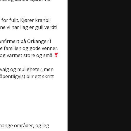
for fullt. Kjører kranbil
 vi har ilag er gull verdt!
konfirmert på Orkanger i
e familien og gode venner.
n og varmet store og små
e valg og muligheter, men
ntligvis) blir ett skritt
å mange områder, og jeg