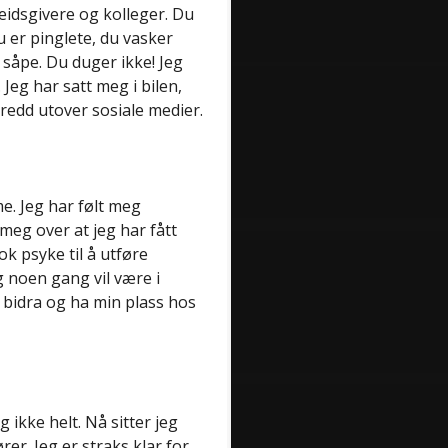
eidsgivere og kolleger. Du
du er pinglete, du vasker
e såpe. Du duger ikke! Jeg
. Jeg har satt meg i bilen,
predd utover sosiale medier.
. Jeg har følt meg
meg over at jeg har fått
ok psyke til å utføre
g noen gang vil være i
å bidra og ha min plass hos
 ikke helt. Nå sitter jeg
rer. Jeg er straks klar for