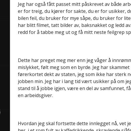
Jeg har også fått passet mitt påskrevet av både arb
er for treig, du kjører for sakte, du er for usikker, 
bilen feil, du bruker for mye såpe, du bruker for lit
har blitt filmet, tatt bilder av, baksnakket og ledd av
redd for å tabbe meg ut og få mitt neste feilgrep s
Dette har preget meg mer enn jeg våger å innrømme
mislykket, følt meg som en byrde. Jeg har skammet 
førerkortet dekt av staten, jeg som ikke har sterk n
jobben min. Jeg har i lang tid vært usikker på om je
stand til å jobbe igjen, være en del av samfunnet, f
en arbeidsgiver.
å
Hvordan jeg skal fortsette dette innlegget nå, vet jeg
her, i et rom fult av kaffedrikkende, skravlende sjåfø