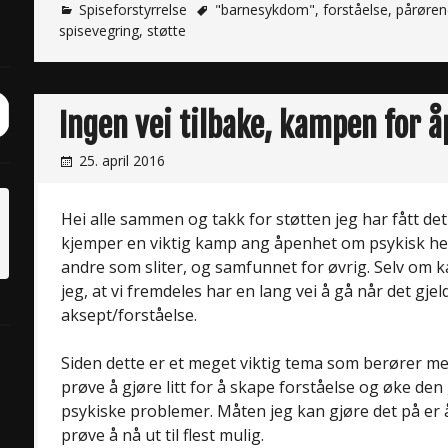
Spiseforstyrrelse
"barnesykdom"
,
forståelse
,
pårøre
spisevegring
,
støtte
ch
Ingen vei tilbake, kampen for 
it
25. april 2016
Hei alle sammen og takk for støtten jeg har fått det s
kjemper en viktig kamp ang åpenhet om psykisk hel
andre som sliter, og samfunnet for øvrig. Selv om 
jeg, at vi fremdeles har en lang vei å gå når det gje
aksept/forståelse.
Siden dette er et meget viktig tema som berører meg
prøve å gjøre litt for å skape forståelse og øke d
psykiske problemer. Måten jeg kan gjøre det på er 
prøve å nå ut til flest mulig.