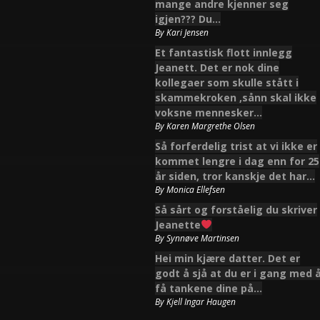
mange andre kjenner seg
igjen??? Du…
By
Kari Jensen
Et fantastisk flott innlegg
Jeanett. Det er nok dine
kollegaer som skulle stått i
skammekroken ,sånn skal ikke
voksne mennesker…
By
Karen Margrethe Olsen
Så forferdelig trist at vi ikke er
kommet lengre i dag enn for 25
år siden, tror kanskje det har…
By
Monica Ellefsen
Så sårt og forståelig du skriver
Jeanette
By
Synnøve Martinsen
Hei min kjære datter. Det er
godt å sjå at du er i gang med 
få tankene dine på…
By
Kjell Ingar Haugen