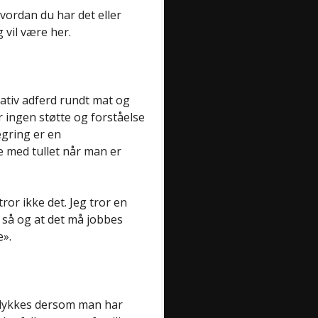
hvordan du har det eller
 vil være her.
gativ adferd rundt mat og
er ingen støtte og forståelse
egring er en
 med tullet når man er
ror ikke det. Jeg tror en
 så og at det må jobbes
e».
g lykkes dersom man har