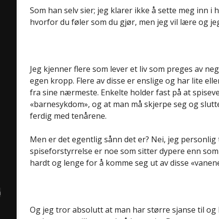
Som han selv sier; jeg klarer ikke å sette meg inn i 
hvorfor du føler som du gjør, men jeg vil lære og jeg
Jeg kjenner flere som lever et liv som preges av ne
egen kropp. Flere av disse er enslige og har lite ell
fra sine nærmeste. Enkelte holder fast på at spisev
«barnesykdom», og at man må skjerpe seg og slutte
ferdig med tenårene.
Men er det egentlig sånn det er? Nei, jeg personlig t
spiseforstyrrelse er noe som sitter dypere enn som
hardt og lenge for å komme seg ut av disse «vanen
å
Og jeg tror absolutt at man har større sjanse til o