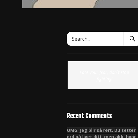
Sear
Search
Subm
for:
Face your fear, don`t stop
fighting!
Recent Comments
OMG. Jeg blir så rørt. Du setter
ord på livet ditt, men akk, hvor