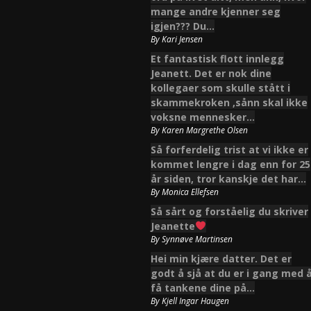
mange andre kjenner seg
igjen??? Du…
By
Kari Jensen
Et fantastisk flott innlegg
Jeanett. Det er nok dine
kollegaer som skulle stått i
skammekroken ,sånn skal ikke
voksne mennesker…
By
Karen Margrethe Olsen
Så forferdelig trist at vi ikke er
kommet lengre i dag enn for 25
år siden, tror kanskje det har…
By
Monica Ellefsen
Så sårt og forståelig du skriver
Jeanette
By
Synnøve Martinsen
Hei min kjære datter. Det er
godt å sjå at du er i gang med 
få tankene dine på…
By
Kjell Ingar Haugen