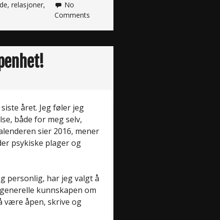
nde
,
relasjoner
,
No
Comments
åpenhet!
iste året. Jeg føler jeg
se, både for meg selv,
kalenderen sier 2016, mener
lder psykiske plager og
 personlig, har jeg valgt å
en generelle kunnskapen om
å være åpen, skrive og