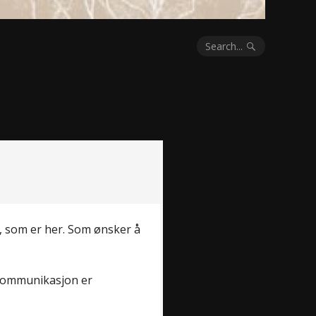
Search...
g, som er her. Som ønsker å
 kommunikasjon er