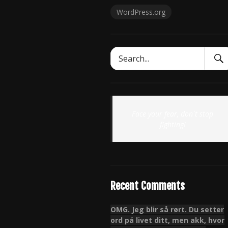
WordPress.org
Sear
Search
Subm
for:
Face your fear, don`t stop
fighting!
Recent Comments
OMG. Jeg blir så rørt. Du setter
ord på livet ditt, men akk, hvor