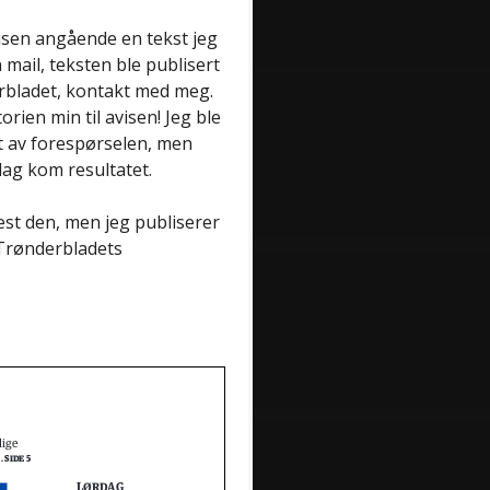
visen angående en tekst jeg
mail, teksten ble publisert
erbladet, kontakt med meg.
rien min til avisen! Jeg ble
t av forespørselen, men
dag kom resultatet.
lest den, men jeg publiserer
 Trønderbladets