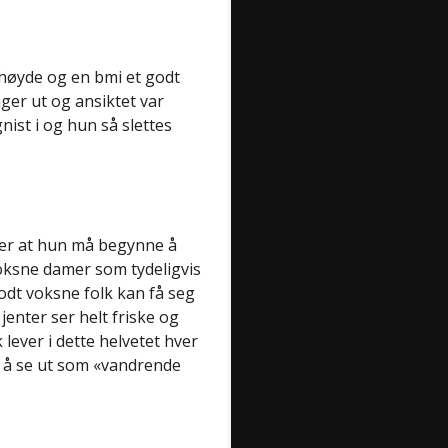
l høyde og en bmi et godt
ger ut og ansiktet var
nist i og hun så slettes
t er at hun må begynne å
ksne damer som tydeligvis
odt voksne folk kan få seg
jenter ser helt friske og
 lever i dette helvetet hver
n å se ut som «vandrende