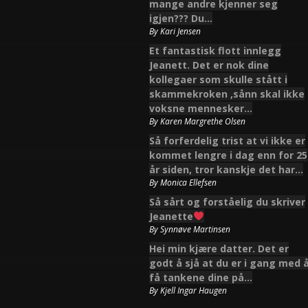
mange andre kjenner seg
igjen??? Du…
By
Kari Jensen
Et fantastisk flott innlegg
Jeanett. Det er nok dine
kollegaer som skulle stått i
skammekroken ,sånn skal ikke
voksne mennesker…
By
Karen Margrethe Olsen
Så forferdelig trist at vi ikke er
kommet lengre i dag enn for 25
år siden, tror kanskje det har…
By
Monica Ellefsen
Så sårt og forståelig du skriver
Jeanette
By
Synnøve Martinsen
Hei min kjære datter. Det er
godt å sjå at du er i gang med 
få tankene dine på…
By
Kjell Ingar Haugen