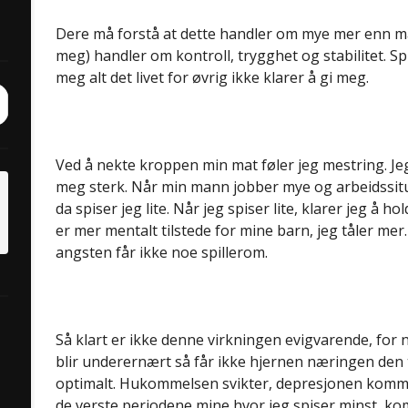
Dere må forstå at dette handler om mye mer enn mat
meg) handler om kontroll, trygghet og stabilitet. Sp
meg alt det livet for øvrig ikke klarer å gi meg.
ch
it
Ved å nekte kroppen min mat føler jeg mestring. Jeg 
meg sterk. Når min mann jobber mye og arbeidssitu
da spiser jeg lite. Når jeg spiser lite, klarer jeg å h
er mer mentalt tilstede for mine barn, jeg tåler mer. B
angsten får ikke noe spillerom.
Så klart er ikke denne virkningen evigvarende, for 
blir underernært så får ikke hjernen næringen den 
optimalt. Hukommelsen svikter, depresjonen kommer
de verste periodene mine hvor jeg spiser minst, 