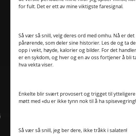
for fult. Det er ett av mine viktigste faresignal.
Så vær så snill, velg deres ord med omhu. Nå er de
pårørende, som deler sine historier. Les de og ta de 
opp i vekt, høyde, kalorier og bilder. For det hand
er en sykdom, og hver og en av oss fortjener å bli t
hva vekta viser.
Enkelte blir svært provosert og trigget til ytteliger
møtt med «du er ikke tynn nok til å ha spisevegring
å
Så vær så snill, jeg ber dere, ikke tråkk i salaten!