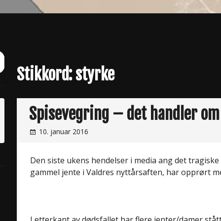
ch
it
Stikkord:
styrke
Spisevegring – det handler o
10. januar 2016
Den siste ukens hendelser i media ang det tragiske d
gammel jente i Valdres nyttårsaften, har opprørt me
I etterkant av dødsfallet har flere jenter/damer ståt