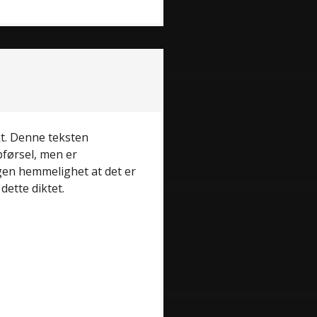
ikt. Denne teksten
pførsel, men er
ngen hemmelighet at det er
dette diktet.