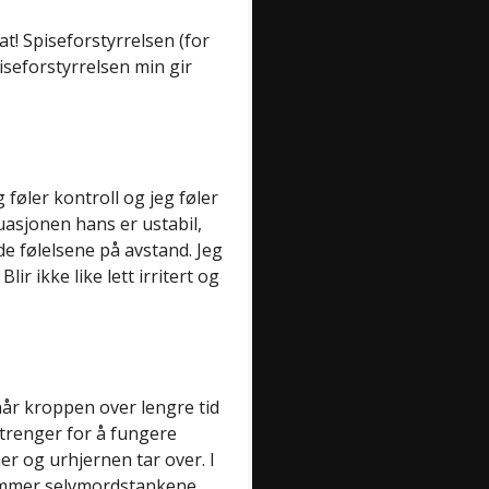
! Spiseforstyrrelsen (for
iseforstyrrelsen min gir
føler kontroll og jeg føler
asjonen hans er ustabil,
olde følelsene på avstand. Jeg
lir ikke like lett irritert og
når kroppen over lengre tid
trenger for å fungere
 og urhjernen tar over. I
kommer selvmordstankene