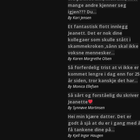
mange andre kjenner seg
igjen??? Du…
By
Kari Jensen
Et fantastisk flott innlegg
Jeanett. Det er nok dine
kollegaer som skulle stått i
skammekroken ,sånn skal ikke
voksne mennesker…
By
Karen Margrethe Olsen
Så forferdelig trist at vi ikke er
kommet lengre i dag enn for 25
år siden, tror kanskje det har…
By
Monica Ellefsen
Så sårt og forståelig du skriver
Jeanette
By
Synnøve Martinsen
Hei min kjære datter. Det er
godt å sjå at du er i gang med 
få tankene dine på…
By
Kjell Ingar Haugen