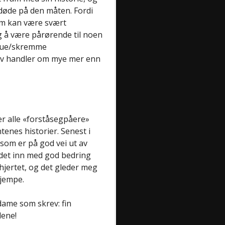
 døde på den måten. Fordi
om kan være svært
g å være pårørende til noen
 true/skremme
elv handler om mye mer enn
r alle «forståsegpåere»
nes historier. Senest i
 som er på god vei ut av
 det inn med god bedring
jertet, og det gleder meg
kjempe.
ame som skrev: fin
dene!