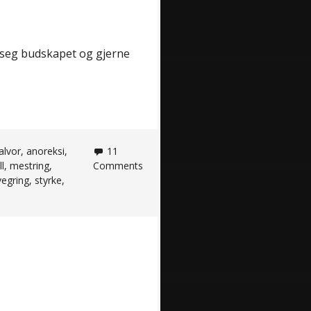
 seg budskapet og gjerne
alvor
,
anoreksi
,
11
l
,
mestring
,
Comments
vegring
,
styrke
,