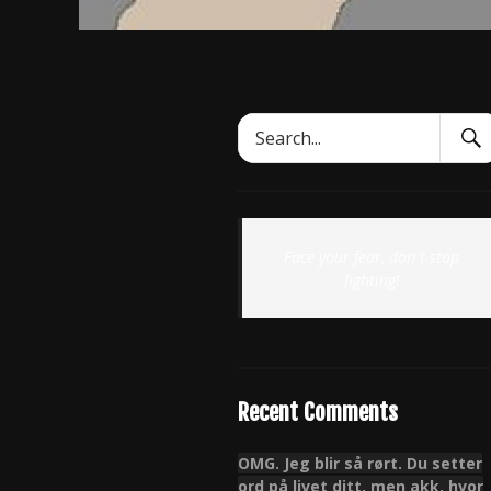
Sear
Search
Subm
for:
Face your fear, don`t stop
fighting!
Recent Comments
OMG. Jeg blir så rørt. Du setter
ord på livet ditt, men akk, hvor