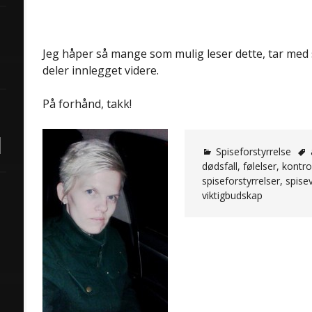
Jeg håper så mange som mulig leser dette, tar med
deler innlegget videre.
På forhånd, takk!
Spiseforstyrrelse
dødsfall
,
følelser
,
kontrol
spiseforstyrrelser
,
spise
viktigbudskap