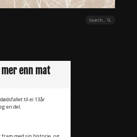
Search...
m mer enn mat
ødsfallet til ei 13år
g en del.
t fram med sin historie, og