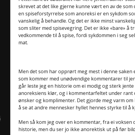
skrevet at det like gjerne kunne vært en av de som
en spiseforstyrrelse som anoreksi er en sykdom s
vanskelig å behandle. Og det er ikke minst vanskeli
som sliter med spisevegring. Det er ikke «bare» å
vedkommende til å spise, fordi sykdommen i seg s
mat.
Men det som har opprørt meg mest i denne saken e
som kommer med unødvendige kommentarer til jente
går leste jeg en historie om ei modig og sterk jente
anoreksiens klør, og i kommentarfeltet under rant
ønsker og komplimenter. Det gjorde meg varm om h
å se at andre mennesker hyllet hennes styrke til å 
å
Men så kom jeg over en kommentar, fra ei voksen d
historie, men du ser jo ikke anorektisk ut på før bil