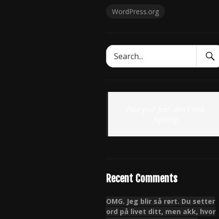
WordPress.org
Sear
Search
Subm
for:
Face your fear, don`t stop
fighting!
Recent Comments
OMG. Jeg blir så rørt. Du setter
ord på livet ditt, men akk, hvor