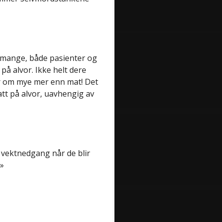
t mange, både pasienter og
på alvor. Ikke helt dere
ler om mye mer enn mat! Det
att på alvor, uavhengig av
e vektnedgang når de blir
!»