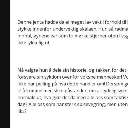
Denne jenta hadde da ei meget lav vekt i forhold ti
stykke innenfor undervektig skalaen. Hun så radma
innhul, øynene var som to mørke stjerner uten livsg
ikke lykkelig ut.
Nå valgte hun å dele sin historie, og takken for de
forsvare sin sykdom ovenfor voksne mennesker! Vo
ikke har peiling på hva dette handler om! Dersom g
til å komme med slike påstander, om at tydelig syke 
normale ut, hva gjør det da med alle oss som faktisk
dag? Alle oss som har sterk spisevegring, men ute
lik»?