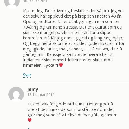
30. januar 2016
Kjære deg! Du skriver og beskriver det så bra. Jeg vet
det selv, har opplevd det på kroppen i nesten 40 år!
Opp og nedturer. Nå er benbygningen min som en
70-åring og tarmene stressa. Det er akkurat som du
sier: ikke mangel på vilje, men frykt for å slippe
kontrollen. Nå får jeg endelig god og langvarig hjelp.
Og begynner å skjønne at alt det gode i livet er til for
meg: glede, latter, mat, venner, …. Gå din vei, du. Så
går jeg min. Kanskje vi kan støtte hverandre litt.
Indianerne sier: ethvert feiltrinn er et skritt mot
himmelen. Lykke til
Svar
jemy
13. februar 2016
Tusen takk for gode ord Runa! Det er godt å
vite at det finnes de som forstår. Selv om det
gjør meg vondt å vite hva du har gått gjennom