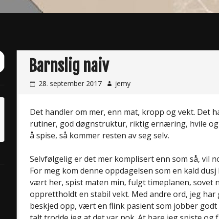
ch
Barnslig naiv
it
28. september 2017
jemy
Det handler om mer, enn mat, kropp og vekt. Det h
rutiner, god døgnstruktur, riktig ernæring, hvile og 
å spise, så kommer resten av seg selv.
Selvfølgelig er det mer komplisert enn som så, vil n
For meg kom denne oppdagelsen som en kald dusj her
vært her, spist maten min, fulgt timeplanen, sovet 
opprettholdt en stabil vekt. Med andre ord, jeg har 
beskjed opp, vært en flink pasient som jobber godt
talt trodde jeg at det var nok. At bare jeg spiste og 