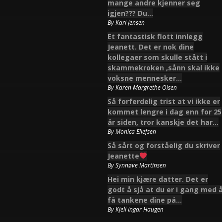
mange andre kjenner seg
igjen??? Du…
By
Kari Jensen
Et fantastisk flott innlegg
Jeanett. Det er nok dine
kollegaer som skulle stått i
skammekroken ,sånn skal ikke
voksne mennesker…
By
Karen Margrethe Olsen
Så forferdelig trist at vi ikke er
kommet lengre i dag enn for 25
år siden, tror kanskje det har…
By
Monica Ellefsen
Så sårt og forståelig du skriver
Jeanette
By
Synnøve Martinsen
Hei min kjære datter. Det er
godt å sjå at du er i gang med 
få tankene dine på…
By
Kjell Ingar Haugen