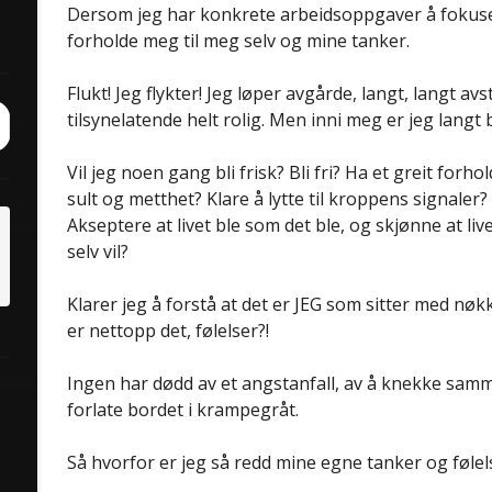
Dersom jeg har konkrete arbeidsoppgaver å fokuser
forholde meg til meg selv og mine tanker.
Flukt! Jeg flykter! Jeg løper avgårde, langt, langt avst
tilsynelatende helt rolig. Men inni meg er jeg langt 
ch
it
Vil jeg noen gang bli frisk? Bli fri? Ha et greit forh
sult og metthet? Klare å lytte til kroppens signaler? 
Akseptere at livet ble som det ble, og skjønne at liv
selv vil?
Klarer jeg å forstå at det er JEG som sitter med nøk
er nettopp det, følelser?!
Ingen har dødd av et angstanfall, av å knekke samm
forlate bordet i krampegråt.
Så hvorfor er jeg så redd mine egne tanker og følel