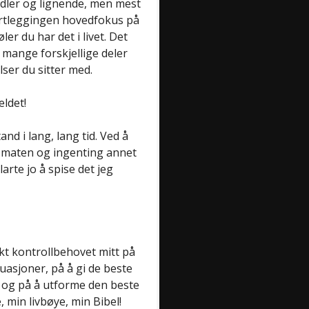
idler og lignende, men mest
kartleggingen hovedfokus på
r du har det i livet. Det
 mange forskjellige deler
lser du sitter med.
eldet!
and i lang, lang tid. Ved å
å maten og ingenting annet
larte jo å spise det jeg
ukt kontrollbehovet mitt på
uasjoner, på å gi de beste
 og på å utforme den beste
min livbøye, min Bibel!