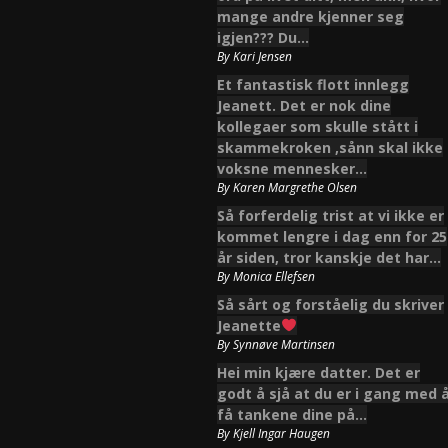
mange andre kjenner seg
igjen??? Du…
By
Kari Jensen
Et fantastisk flott innlegg
Jeanett. Det er nok dine
kollegaer som skulle stått i
skammekroken ,sånn skal ikke
voksne mennesker…
By
Karen Margrethe Olsen
Så forferdelig trist at vi ikke er
kommet lengre i dag enn for 25
år siden, tror kanskje det har…
By
Monica Ellefsen
Så sårt og forståelig du skriver
Jeanette
By
Synnøve Martinsen
Hei min kjære datter. Det er
godt å sjå at du er i gang med 
få tankene dine på…
By
Kjell Ingar Haugen