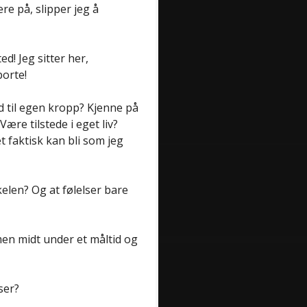
e på, slipper jeg å
ed! Jeg sitter her,
borte!
old til egen kropp? Kjenne på
Være tilstede i eget liv?
et faktisk kan bli som jeg
kelen? Og at følelser bare
en midt under et måltid og
ser?