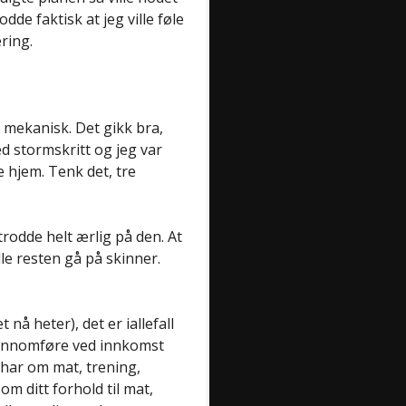
dde faktisk at jeg ville føle
ring.
n mekanisk. Det gikk bra,
d stormskritt og jeg var
 hjem. Tenk det, tre
trodde helt ærlig på den. At
le resten gå på skinner.
nå heter), det er iallefall
jennomføre ved innkomst
 har om mat, trening,
om ditt forhold til mat,