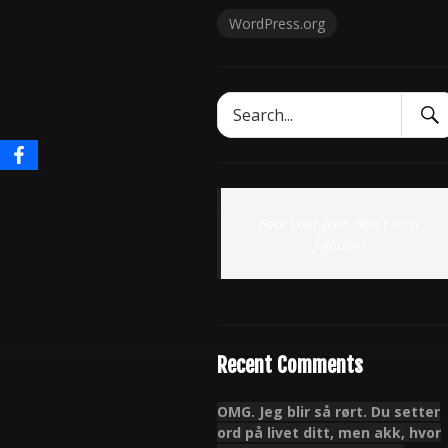
WordPress.org
Sear
Search
Subm
for:
Face your fear, don`t stop
fighting!
Recent Comments
OMG. Jeg blir så rørt. Du setter
ord på livet ditt, men akk, hvor