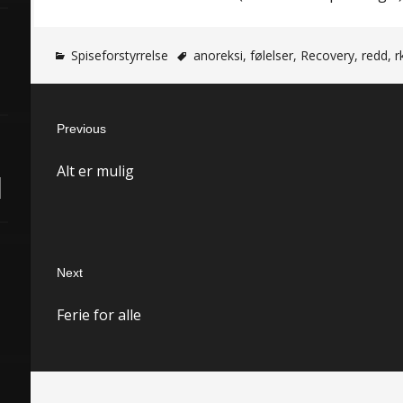
Spiseforstyrrelse
anoreksi
,
følelser
,
Recovery
,
redd
,
r
Innleggsnavigasjon
Previous
Previous
Alt er mulig
post:
Next
Next
Ferie for alle
post: