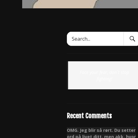
Sear
Search
Subm
for:
Face your fear, don`t stop
fighting!
Recent Comments
OMG. Jeg blir så rørt. Du setter
ord på livet ditt, men akk, hvor