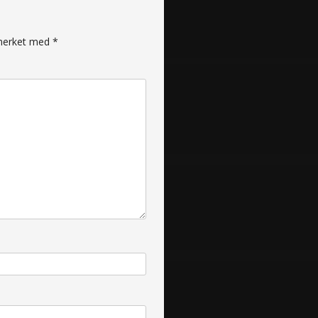
r merket med
*