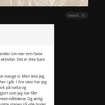
Search...
andler om mer enn faste
aktivitet. Det er ikke bare
ok mange si. Men ikke jeg.
 i går. I fire uker har jeg
nok på natta og
gjort som jeg har fått
 med måltidene. Og ærlig
fulgte planen så ville hodet