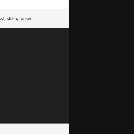
ksf
,
sliten
,
tanker