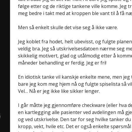
følge etter og de riktige tankene ville komme. Jeg tro
meg bedre i takt med at kroppen ble vant til å få næ
Men så enkelt skulle det vise seg å ikke være.
Jeg koblet fra hodet, helt ubevisst, og fulgte plane
veldig bra. Jeg så utskrivelsesdatoen nærme seg me
skikkelig motivert, glad og utålmodig etter å komme
måneder behandling er ferdig. Jeg er fri!
En idiotisk tanke vil kanskje enkelte mene, men jeg 
bare jeg kom meg hjem nå og fulgte spiselista så vil
Vel… Nå er jeg ikke like sikker lenger.
I går måtte jeg gjennomføre checkware (eller hva det 
en kartlegging alle pasienter ved avdelingen må g
å
og ved utskrivelse. Den tar for seg hvilke tanker du
kropp, vekt, hvile etc. Det er også enkelte spørsmål 