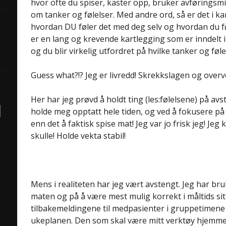
hvor ofte du spiser, kaster opp, bruker avføringsm
om tanker og følelser. Med andre ord, så er det i 
hvordan DU føler det med deg selv og hvordan du føle
er en lang og krevende kartlegging som er inndelt i
og du blir virkelig utfordret på hvilke tanker og føle
Guess what?!? Jeg er livredd! Skrekkslagen og overv
Her har jeg prøvd å holdt ting (les:følelsene) på avst
holde meg opptatt hele tiden, og ved å fokusere p
enn det å faktisk spise mat! Jeg var jo frisk jeg! Jeg k
skulle! Holde vekta stabil!
Mens i realiteten har jeg vært avstengt. Jeg har br
maten og på å være mest mulig korrekt i måltids sit
tilbakemeldingene til medpasienter i gruppetimene
ukeplanen. Den som skal være mitt verktøy hjemme, 