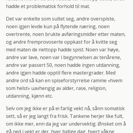
hadde et problematisk forhold til mat.
Det var enkelte som sultet seg, andre overspiste,
noen igjen levde kun på flytende næring, noen
overtrente, noen brukte avføringsmidler etter maten,
og andre fremprovoserte oppkast for å kvitte seg
med maten de nettopp hadde spist. Noen var høye,
andre var lave, noen var i begynnelsen av tenårene,
andre var passert 50, noen hadde ingen utdanning,
andre igjen hadde opptil flere mastergrader. Med
andre ord så kan en spiseforstyrrelse ramme «hvem
som helst» uavhengig av alder, rase, religion,
utdanning, kjønn etc.
Selv om jeg ikke er på ei farlig vekt nå, sånn somatisk
sett, så er jeg langt fra frisk. Tankene herjer like fult,
om ikke mer, enn da jeg var undervektig. Ønsket om å
gå ned i vekt er der, hver bidige dag, hvert våkne