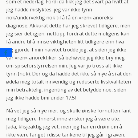
som et nederlag. Fordi da fikk jeg det svart på hvitt at
jeg hadde mislyktes, jeg var ikke tynn
nok/undervektig nok til å få en «ren» anoreksi
diagnose. Akkurat dette har jeg skrevet tidligere, men
jeg sier det igjen, nettopp fordi at dette muligens kan
få andre til å innse viktigheten litt tidligere enn hva
jeg gjorde. I min naivitet trodde jeg, at siden jeg ikke
var «ren» anorektiker, så behøvde jeg ikke bry meg
om spiseforstyrrelsen min. Jeg var jo tross alt ikke
tynn (nok). Der og da hadde det ikke så mye å si at den
ødela meg totalt innvendig og reduserte livskvaliteten
min betraktelig, ingenting av det betydde noe, siden
jeg ikke hadde bmi under 17.5!
Nå vet jeg så mye mer, og skulle ønske fornuften fant
meg tidligere. Innerst inne ønsker jeg å være ute.
Jada, klisjeaktig jeg vet, men jeg har en drøm om å
ikke være fanget i disse tankene til jeg går i graven.