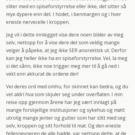
sliter med en spiseforstyrrelse eller ikke, det sitter så
mye dypere enn det. I hodet, i benmargen og i hver
eneste nervecelle i kroppen.
Jeg vil i dette innlegget vise dere noen bilder av meg
selv, nettopp for å vise dere det som veldig mange
velger å påpeke, at jeg ikke SER anorektisk ut. Derfor
kan jeg heller ikke ha en spiseforstyrrelse. Vel, la meg
si det sånn, ikke noe trigger meg mer til å gå ned i
vekt enn akkurat de ordene der!
Vei deres ord med omhu, for skinnet kan bedra, og du
vet aldri hva som skjuler seg under overflaten. I min
reise opp gjennom årene har jeg vært innlagt på
mange forskjellige institusjoner og sykehus og møtt
utrolig mange jenter og gutter som har slitt med seg
selv, kroppen og sitt forhold til mat. Og den eneste
fellesnevneren de alle hadde, var nettopp dette, at de