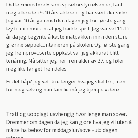
Dette «monsteret» som spiseforstyrrelsen er, fant
meg allerede i 9-10 års alderen og har vært der siden.
Jeg var 10 år gammel den dagen jeg for første gang
løy til min mor om at jeg hadde spist. Jeg var vel 11-12
år da jeg begynte å kaste matpakken min i den store,
grønne søppelcontaineren på skolen. Og første gang
jeg fremprovoserte oppkast var jeg akkurat blitt
tenåring. Nå sitter jeg her, i en alder av 27, og føler
meg like fanget fremdeles.
Er det håp? Jeg vet ikke lenger hva jeg skal tro, men
for meg selv og min familie må jeg kjempe videre.
Trøtt og uopplagt uavhengig hvor lenge man sover.
Drømmer om dagen da jeg kan gjøre hva jeg vil uten å
måtte ha behov for middagslur/sove «ut» dagen