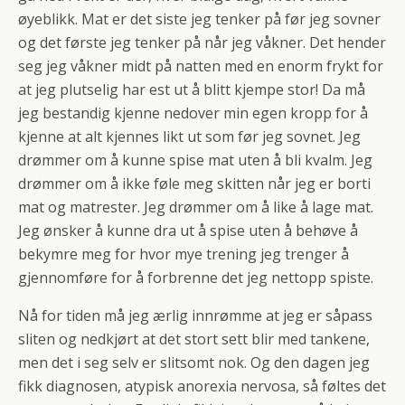
øyeblikk. Mat er det siste jeg tenker på før jeg sovner
og det første jeg tenker på når jeg våkner. Det hender
seg jeg våkner midt på natten med en enorm frykt for
at jeg plutselig har est ut å blitt kjempe stor! Da må
jeg bestandig kjenne nedover min egen kropp for å
kjenne at alt kjennes likt ut som før jeg sovnet. Jeg
drømmer om å kunne spise mat uten å bli kvalm. Jeg
drømmer om å ikke føle meg skitten når jeg er borti
mat og matrester. Jeg drømmer om å like å lage mat.
Jeg ønsker å kunne dra ut å spise uten å behøve å
bekymre meg for hvor mye trening jeg trenger å
gjennomføre for å forbrenne det jeg nettopp spiste.
Nå for tiden må jeg ærlig innrømme at jeg er såpass
sliten og nedkjørt at det stort sett blir med tankene,
men det i seg selv er slitsomt nok. Og den dagen jeg
fikk diagnosen, atypisk anorexia nervosa, så føltes det