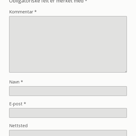
Obligatoriske felt er merket med
*
Kommentar
*
Navn
*
E-post
*
Nettsted