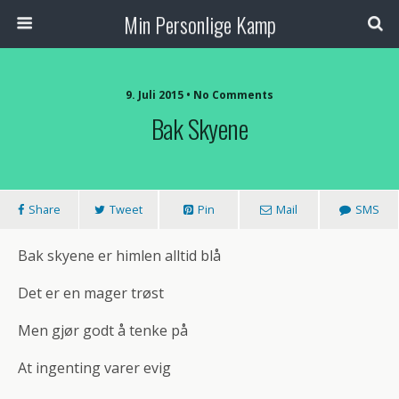
Min Personlige Kamp
9. Juli 2015 • No Comments
Bak Skyene
Share
Tweet
Pin
Mail
SMS
Bak skyene er himlen alltid blå
Det er en mager trøst
Men gjør godt å tenke på
At ingenting varer evig