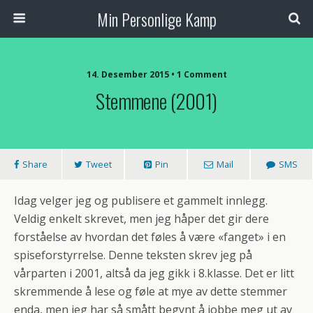
Min Personlige Kamp
14. Desember 2015 • 1 Comment
Stemmene (2001)
Share
Tweet
Pin
Mail
SMS
Idag velger jeg og publisere et gammelt innlegg.
Veldig enkelt skrevet, men jeg håper det gir dere
forståelse av hvordan det føles å være «fanget» i en
spiseforstyrrelse. Denne teksten skrev jeg på
vårparten i 2001, altså da jeg gikk i 8.klasse. Det er litt
skremmende å lese og føle at mye av dette stemmer
enda, men jeg har så smått begynt å jobbe meg ut av