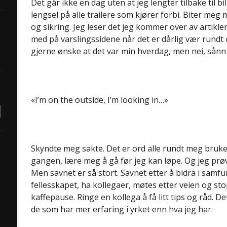
Det går ikke en dag uten at jeg lengter tilbake til b
lengsel på alle trailere som kjører forbi. Biter meg m
og sikring. Jeg leser det jeg kommer over av artikle
med på varslingssidene når det er dårlig vær rundt 
gjerne ønske at det var min hverdag, men nei, sånn 
«I’m on the outside, I’m looking in…»
Skyndte meg sakte. Det er ord alle rundt meg bruker
gangen, lære meg å gå før jeg kan løpe. Og jeg prøve
Men savnet er så stort. Savnet etter å bidra i samfu
fellesskapet, ha kollegaer, møtes etter veien og sto
kaffepause. Ringe en kollega å få litt tips og råd. De
de som har mer erfaring i yrket enn hva jeg har.