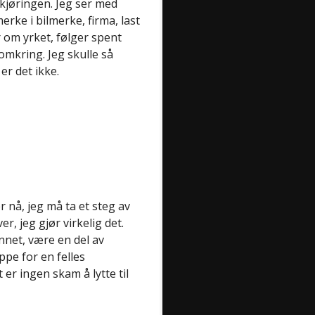
ilkjøringen. Jeg ser med
erke i bilmerke, firma, last
r om yrket, følger spent
omkring. Jeg skulle så
er det ikke.
 nå, jeg må ta et steg av
r, jeg gjør virkelig det.
nnet, være en del av
ppe for en felles
t er ingen skam å lytte til