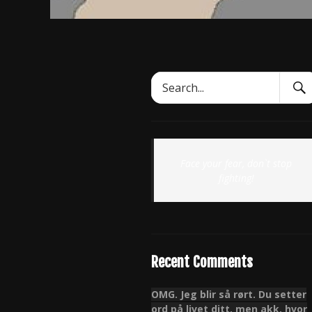
Sear
Search
Subm
for:
Face your fear, don`t stop
fighting!
Recent Comments
OMG. Jeg blir så rørt. Du setter
ord på livet ditt, men akk, hvor