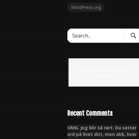
WordPress.org
Sear
Search
Subm
for:
Face your fear, don`t stop
fighting!
Recent Comments
OMG. Jeg blir så rørt. Du setter
ord på livet ditt, men akk, hvor