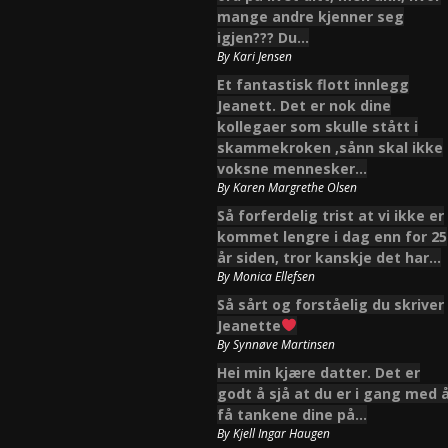
mange andre kjenner seg
igjen??? Du…
By
Kari Jensen
Et fantastisk flott innlegg
Jeanett. Det er nok dine
kollegaer som skulle stått i
skammekroken ,sånn skal ikke
voksne mennesker…
By
Karen Margrethe Olsen
Så forferdelig trist at vi ikke er
kommet lengre i dag enn for 25
år siden, tror kanskje det har…
By
Monica Ellefsen
Så sårt og forståelig du skriver
Jeanette
By
Synnøve Martinsen
Hei min kjære datter. Det er
godt å sjå at du er i gang med 
få tankene dine på…
By
Kjell Ingar Haugen