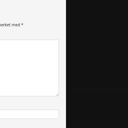
r merket med
*