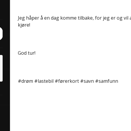
Jeg håper å en dag komme tilbake, for jeg er og vil a
kjøre!
ch
it
God tur!
#drøm #lastebil #førerkort #savn #samfunn