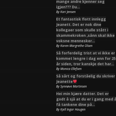
mange andre kjenner seg
igjen??? Du…
By
Kari Jensen
Et fantastisk flott innlegg
Jeanett. Det er nok dine
kollegaer som skulle stått i
skammekroken ,sånn skal ikke
voksne mennesker…
By
Karen Margrethe Olsen
Så forferdelig trist at vi ikke er
kommet lengre i dag enn for 25
år siden, tror kanskje det har…
By
Monica Ellefsen
Så sårt og forståelig du skriver
Jeanette
By
Synnøve Martinsen
Hei min kjære datter. Det er
godt å sjå at du er i gang med 
få tankene dine på…
By
Kjell Ingar Haugen