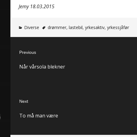
Jemy 18.03.2015
Diverse
drømmer
,
lastebil
,
yrkesaktiv
,
yrkessjåfør
Innleggsnavigasjon
Previous
Previous
Når vårsola blekner
post:
Next
Next
To må man være
post:
å