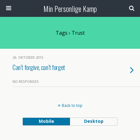
Min Personlige Kamp
Tags › Trust
26. OKTOBER 2015
Can’t forgive, can’t forget
NO RESPONSES
Back to top
Mobile
Desktop