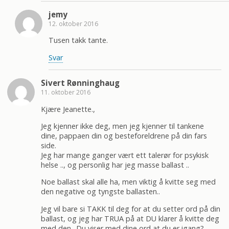
jemy
12. oktober 2016
Tusen takk tante.
Svar
Sivert Rønninghaug
11. oktober 2016
Kjære Jeanette.,
Jeg kjenner ikke deg, men jeg kjenner til tankene
dine, pappaen din og besteforeldrene på din fars
side.
Jeg har mange ganger vært ett talerør for psykisk
helse .., og personlig har jeg masse ballast ..
Noe ballast skal alle ha, men viktig å kvitte seg med
den negative og tyngste ballasten..
Jeg vil bare si TAKK til deg for at du setter ord på din
ballast, og jeg har TRUA på at DU klarer å kvitte deg
med den.. Du viser med dine ord at du er igang?