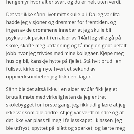
hengemyr hvor alt er svart og du er helt uten verdi.
Det var ikke sånn livet mitt skulle bli. Da jeg var lita
hadde jeg visjoner og drømmer for fremtiden, og
ingen av de drømmene innebar at jeg skulle bli
psykiatrisk pasient i en alder av 14år! Jeg ville gå på
skole, skaffe meg utdanning og få meg en godt betalt
jobb hvor jeg trivdes med mine kollegaer. Kjøpe meg
hus og bil, kanskje hytte på fjellet. Stå hvit brud i en
fullsatt kirke og nyte hvert et sekund av
oppmerksomheten jeg fikk den dagen.
Sånn ble det altså ikke. I en alder av 6år fikk jeg et
brutalt møte med virkeligheten da jeg entret
skolebygget for første gang, jeg fikk tidlig lære at jeg
ikke var som alle andre. At jeg var verdt mindre og at
det ikke var plass til meg i fellesskapet i klassen. Jeg
ble utfryst, spyttet på, slått og sparket, og lærte meg