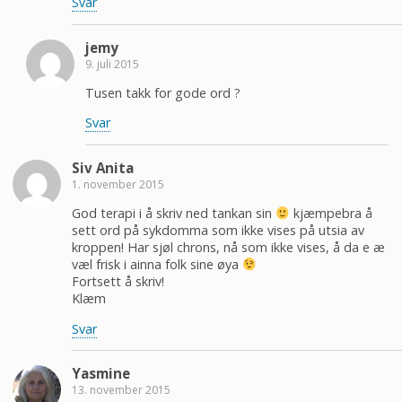
Svar
jemy
9. juli 2015
Tusen takk for gode ord ?
Svar
Siv Anita
1. november 2015
God terapi i å skriv ned tankan sin
kjæmpebra å
sett ord på sykdomma som ikke vises på utsia av
kroppen! Har sjøl chrons, nå som ikke vises, å da e æ
væl frisk i ainna folk sine øya
Fortsett å skriv!
Klæm
Svar
Yasmine
13. november 2015