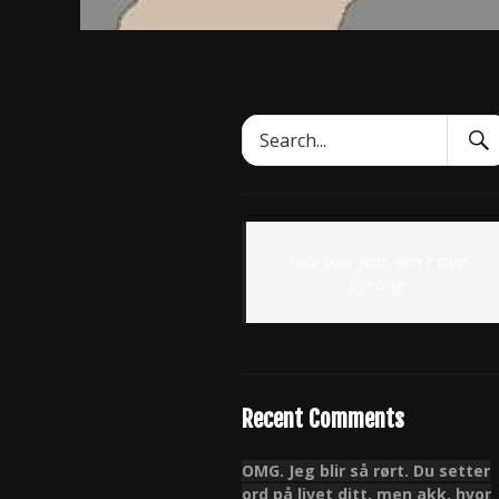
Sear
Search
Subm
for:
Face your fear, don`t stop
fighting!
Recent Comments
OMG. Jeg blir så rørt. Du setter
ord på livet ditt, men akk, hvor