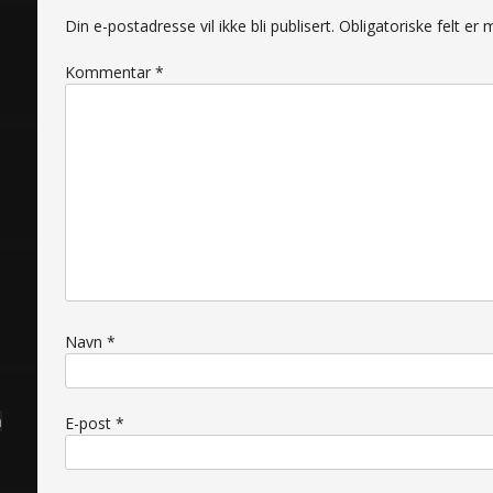
Din e-postadresse vil ikke bli publisert.
Obligatoriske felt e
Kommentar
*
Navn
*
å
E-post
*