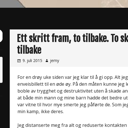
ch
Ett skritt fram, to tilbake. To s
it
tilbake
9. juli 2015
jemy
For en drøy uke siden var jeg klar til å gi opp. Alt 
enveisbillett til en øde øy. På den måten kunne jeg l
boble av trygghet og destruktivitet uten å skade a
at både min mann og mine barn hadde det bedre ute
var vitne til hvor mye smerte jeg påførte de. Som jeg
min kamp, ikke deres.
Jeg distanserte meg fra alt og reduserte kontakten