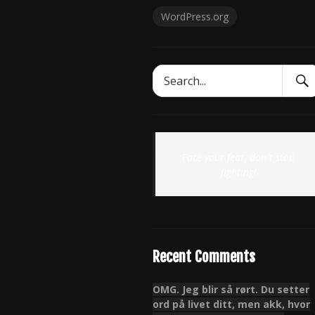
WordPress.org
Sear
Search
Subm
for:
Face your fear, don`t stop
fighting!
Recent Comments
OMG. Jeg blir så rørt. Du setter
ord på livet ditt, men akk, hvor