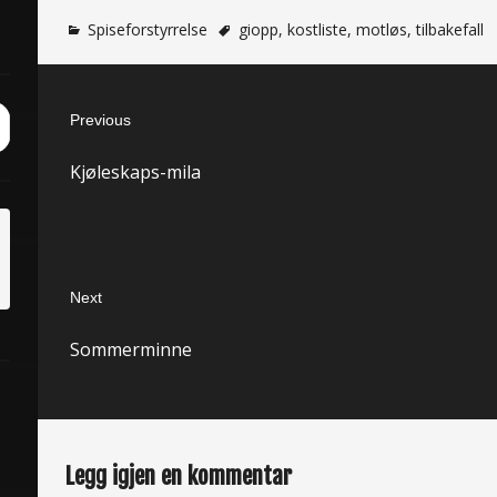
Spiseforstyrrelse
giopp
,
kostliste
,
motløs
,
tilbakefall
Innleggsnavigasjon
Previous
ch
it
Previous
Kjøleskaps-mila
post:
Next
Next
Sommerminne
post:
Legg igjen en kommentar