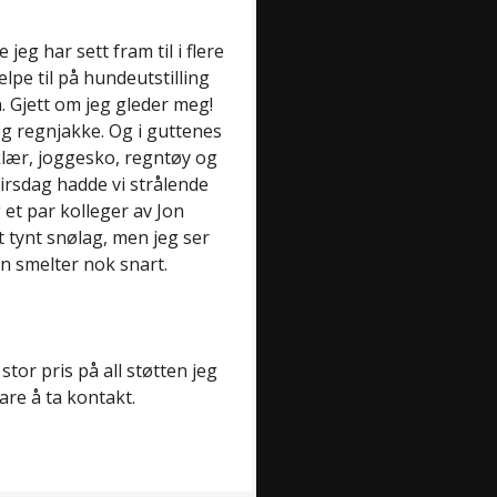
jeg har sett fram til i flere
lpe til på hundeutstilling
 Gjett om jeg gleder meg!
og regnjakke. Og i guttenes
eklær, joggesko, regntøy og
 tirsdag hadde vi strålende
et par kolleger av Jon
et tynt snølag, men jeg ser
n smelter nok snart.
tor pris på all støtten jeg
bare å ta kontakt.