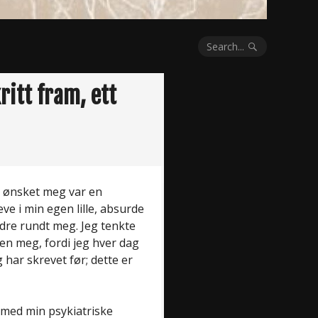
Search...
kritt fram, ett
jeg ønsket meg var en
eve i min egen lille, absurde
ndre rundt meg. Jeg tenkte
n meg, fordi jeg hver dag
 har skrevet før; dette er
 med min psykiatriske