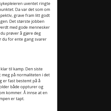
 sykepleieren uventet ringte
spunktet. Da var det som om
spektiv, grave fram litt godt
dagen. Det største jobben
ll verdt med gode mennesker
 du prøver å gjøre deg
r du for ente gang svarer
klar til kamp. Den siste
 meg på normaliteten i det
g er fast bestemt på å
holder både oppturer og
som kommer. Å innse at en
mpen er tapt.