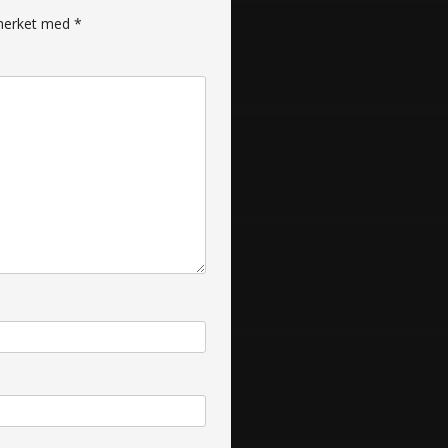
r merket med
*