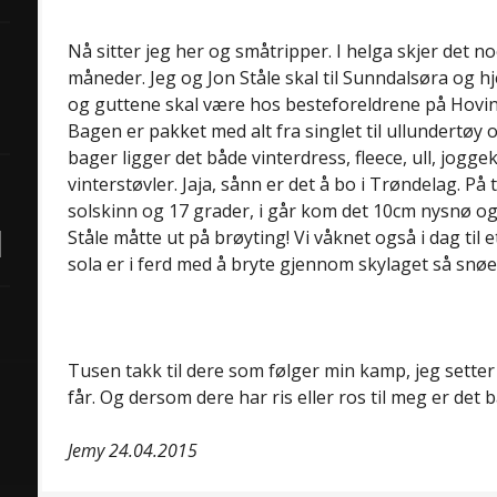
Nå sitter jeg her og småtripper. I helga skjer det noe 
måneder. Jeg og Jon Ståle skal til Sunndalsøra og hje
og guttene skal være hos besteforeldrene på Hovin.
Bagen er pakket med alt fra singlet til ullundertøy 
bager ligger det både vinterdress, fleece, ull, jogg
vinterstøvler. Jaja, sånn er det å bo i Trøndelag. På
solskinn og 17 grader, i går kom det 10cm nysnø og 
Ståle måtte ut på brøyting! Vi våknet også i dag til 
sola er i ferd med å bryte gjennom skylaget så snøe
Tusen takk til dere som følger min kamp, jeg setter s
får. Og dersom dere har ris eller ros til meg er det 
Jemy 24.04.2015