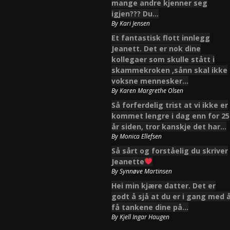
mange andre kjenner seg
igjen??? Du…
By
Kari Jensen
Et fantastisk flott innlegg
Jeanett. Det er nok dine
kollegaer som skulle stått i
skammekroken ,sånn skal ikke
voksne mennesker…
By
Karen Margrethe Olsen
Så forferdelig trist at vi ikke er
kommet lengre i dag enn for 25
år siden, tror kanskje det har…
By
Monica Ellefsen
Så sårt og forståelig du skriver
Jeanette
By
Synnøve Martinsen
Hei min kjære datter. Det er
godt å sjå at du er i gang med 
få tankene dine på…
By
Kjell Ingar Haugen