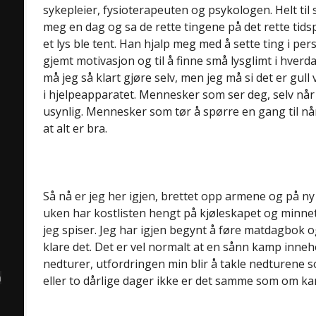
sykepleier, fysioterapeuten og psykologen. Helt til
meg en dag og sa de rette tingene på det rette tid
et lys ble tent. Han hjalp meg med å sette ting i per
gjemt motivasjon og til å finne små lysglimt i hver
må jeg så klart gjøre selv, men jeg må si det er gu
i hjelpeapparatet. Mennesker som ser deg, selv når
usynlig. Mennesker som tør å spørre en gang til nå
at alt er bra.
Så nå er jeg her igjen, brettet opp armene og på ny 
uken har kostlisten hengt på kjøleskapet og minnet
jeg spiser. Jeg har igjen begynt å føre matdagbok o
klare det. Det er vel normalt at en sånn kamp inne
nedturer, utfordringen min blir å takle nedturene 
å
eller to dårlige dager ikke er det samme som om ka