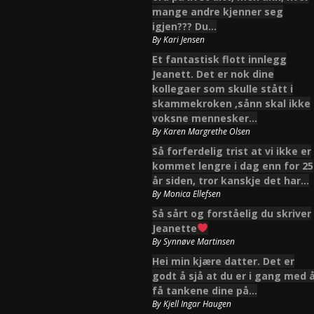
mange andre kjenner seg
igjen??? Du…
By
Kari Jensen
Et fantastisk flott innlegg
Jeanett. Det er nok dine
kollegaer som skulle stått i
skammekroken ,sånn skal ikke
voksne mennesker…
By
Karen Margrethe Olsen
Så forferdelig trist at vi ikke er
kommet lengre i dag enn for 25
år siden, tror kanskje det har…
By
Monica Ellefsen
Så sårt og forståelig du skriver
Jeanette
By
Synnøve Martinsen
Hei min kjære datter. Det er
godt å sjå at du er i gang med 
få tankene dine på…
By
Kjell Ingar Haugen